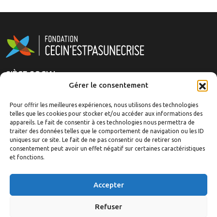
SIÈGE SOCIAL
Gérer le consentement
Rue Royale 151
1210 Brussels, Belgique
Pour offrir les meilleures expériences, nous utilisons des technologies
telles que les cookies pour stocker et/ou accéder aux informations des
appareils. Le fait de consentir à ces technologies nous permettra de
La fondation
traiter des données telles que le comportement de navigation ou les ID
Analyses
uniques sur ce site. Le fait de ne pas consentir ou de retirer son
Articles/Événements
consentement peut avoir un effet négatif sur certaines caractéristiques
et fonctions.
Ouvrages
Revue de presse
Accepter
Médias
Contact
Refuser