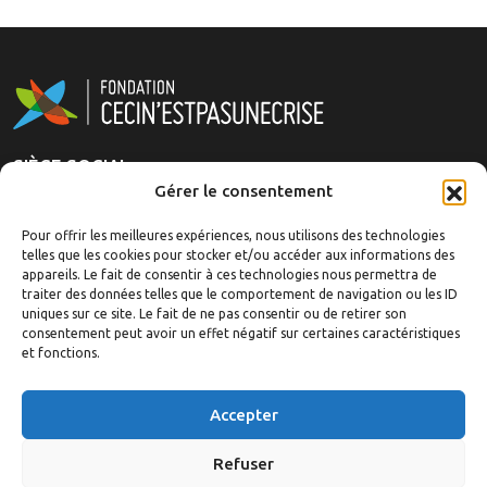
SIÈGE SOCIAL
Gérer le consentement
Rue Royale 151
1210 Brussels, Belgique
Pour offrir les meilleures expériences, nous utilisons des technologies
telles que les cookies pour stocker et/ou accéder aux informations des
appareils. Le fait de consentir à ces technologies nous permettra de
La fondation
traiter des données telles que le comportement de navigation ou les ID
Analyses
uniques sur ce site. Le fait de ne pas consentir ou de retirer son
Articles/Événements
consentement peut avoir un effet négatif sur certaines caractéristiques
et fonctions.
Ouvrages
Revue de presse
Accepter
Médias
Contact
Refuser