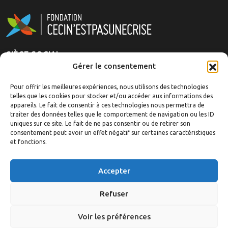
SIÈGE SOCIAL
Gérer le consentement
Rue Royale 151
1210 Brussels, Belgique
Pour offrir les meilleures expériences, nous utilisons des technologies
telles que les cookies pour stocker et/ou accéder aux informations des
appareils. Le fait de consentir à ces technologies nous permettra de
La fondation
traiter des données telles que le comportement de navigation ou les ID
Analyses
uniques sur ce site. Le fait de ne pas consentir ou de retirer son
Articles/Événements
consentement peut avoir un effet négatif sur certaines caractéristiques
et fonctions.
Ouvrages
Revue de presse
Accepter
Médias
Contact
Refuser
info@cecinestpasunecrise.org
Voir les préférences
Fondation Ceci n'est pas une crise